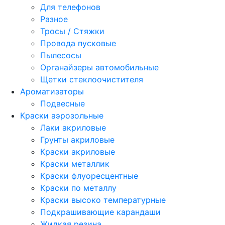
Для телефонов
Разное
Тросы / Стяжки
Провода пусковые
Пылесосы
Органайзеры автомобильные
Щетки стеклоочистителя
Ароматизаторы
Подвесные
Краски аэрозольные
Лаки акриловые
Грунты акриловые
Краски акриловые
Краски металлик
Краски флуоресцентные
Краски по металлу
Краски высоко температурные
Подкрашивающие карандаши
Жидкая резина