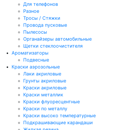
Для телефонов
Разное
Тросы / Стяжки
Провода пусковые
Пылесосы
Органайзеры автомобильные
Щетки стеклоочистителя
Ароматизаторы
Подвесные
Краски аэрозольные
Лаки акриловые
Грунты акриловые
Краски акриловые
Краски металлик
Краски флуоресцентные
Краски по металлу
Краски высоко температурные
Подкрашивающие карандаши
Жидкая резина