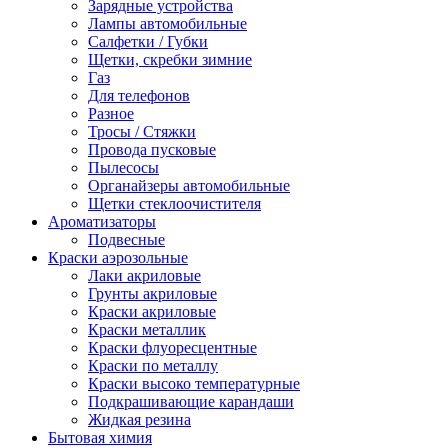
Зарядные устройства
Лампы автомобильные
Салфетки / Губки
Щетки, скребки зимние
Газ
Для телефонов
Разное
Тросы / Стяжки
Провода пусковые
Пылесосы
Органайзеры автомобильные
Щетки стеклоочистителя
Ароматизаторы
Подвесные
Краски аэрозольные
Лаки акриловые
Грунты акриловые
Краски акриловые
Краски металлик
Краски флуоресцентные
Краски по металлу
Краски высоко температурные
Подкрашивающие карандаши
Жидкая резина
Бытовая химия