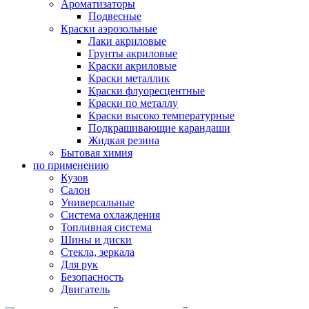
Ароматизаторы
Подвесные
Краски аэрозольные
Лаки акриловые
Грунты акриловые
Краски акриловые
Краски металлик
Краски флуоресцентные
Краски по металлу
Краски высоко температурные
Подкрашивающие карандаши
Жидкая резина
Бытовая химия
по применению
Кузов
Салон
Универсальные
Система охлаждения
Топливная система
Шины и диски
Стекла, зеркала
Для рук
Безопасность
Двигатель