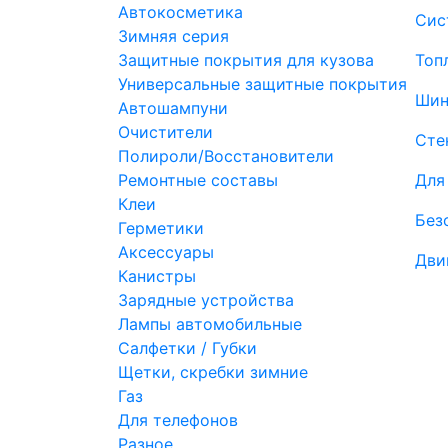
Автокосметика
Сис
Зимняя серия
Защитные покрытия для кузова
Топ
Универсальные защитные покрытия
Шин
Автошампуни
Очистители
Сте
Полироли/Восстановители
Ремонтные составы
Для
Клеи
Без
Герметики
Аксессуары
Дви
Канистры
Зарядные устройства
Лампы автомобильные
Салфетки / Губки
Щетки, скребки зимние
Газ
Для телефонов
Разное