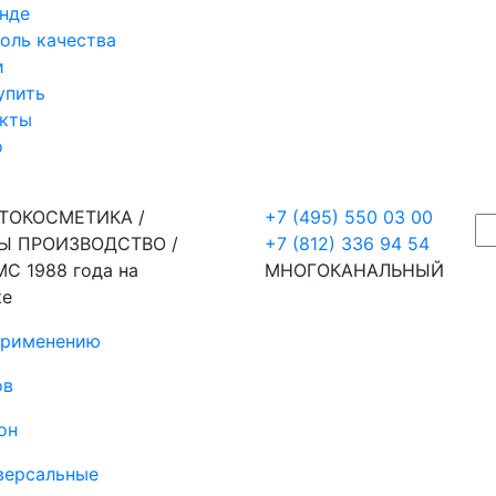
нде
оль качества
и
упить
акты
о
ВТОКОСМЕТИКА /
+7 (495) 550 03 00
Ы ПРОИЗВОДСТВО /
+7 (812) 336 94 54
М
С 1988 года на
МНОГОКАНАЛЬНЫЙ
ке
применению
ов
он
версальные