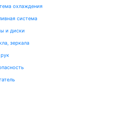
тема охлаждения
ливная система
ы и диски
кла, зеркала
 рук
опасность
гатель