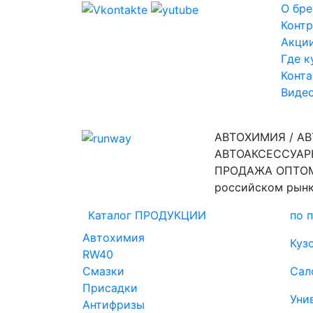
О бре
Контр
Акци
Где к
Конт
Виде
АВТОХИМИЯ / А
АВТОАКСЕССУАР
ПРОДАЖА ОПТО
российском рын
Каталог ПРОДУКЦИИ
по 
Автохимия
Куз
RW40
Смазки
Сал
Присадки
Уни
Антифризы