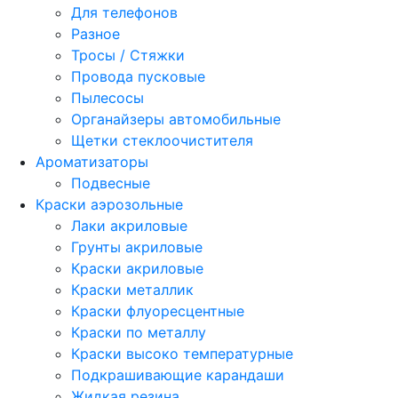
Для телефонов
Разное
Тросы / Стяжки
Провода пусковые
Пылесосы
Органайзеры автомобильные
Щетки стеклоочистителя
Ароматизаторы
Подвесные
Краски аэрозольные
Лаки акриловые
Грунты акриловые
Краски акриловые
Краски металлик
Краски флуоресцентные
Краски по металлу
Краски высоко температурные
Подкрашивающие карандаши
Жидкая резина