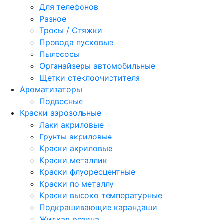
Для телефонов
Разное
Тросы / Стяжки
Провода пусковые
Пылесосы
Органайзеры автомобильные
Щетки стеклоочистителя
Ароматизаторы
Подвесные
Краски аэрозольные
Лаки акриловые
Грунты акриловые
Краски акриловые
Краски металлик
Краски флуоресцентные
Краски по металлу
Краски высоко температурные
Подкрашивающие карандаши
Жидкая резина