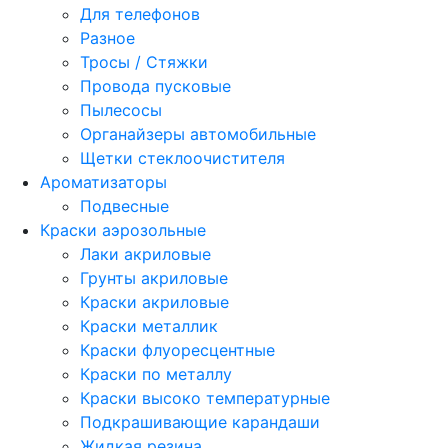
Для телефонов
Разное
Тросы / Стяжки
Провода пусковые
Пылесосы
Органайзеры автомобильные
Щетки стеклоочистителя
Ароматизаторы
Подвесные
Краски аэрозольные
Лаки акриловые
Грунты акриловые
Краски акриловые
Краски металлик
Краски флуоресцентные
Краски по металлу
Краски высоко температурные
Подкрашивающие карандаши
Жидкая резина