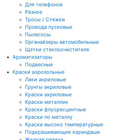
Для телефонов
Разное
Тросы / Стяжки
Провода пусковые
Пылесосы
Органайзеры автомобильные
Щетки стеклоочистителя
Ароматизаторы
Подвесные
Краски аэрозольные
Лаки акриловые
Грунты акриловые
Краски акриловые
Краски металлик
Краски флуоресцентные
Краски по металлу
Краски высоко температурные
Подкрашивающие карандаши
Жидкая резина